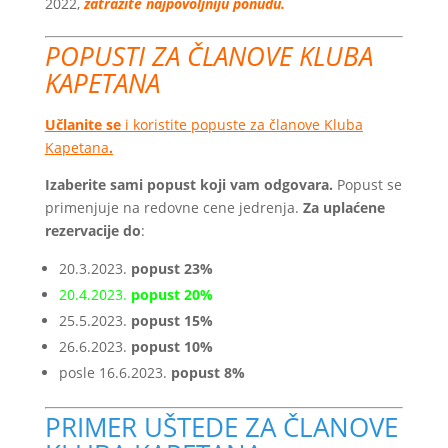
2022,
zatražite najpovoljniju ponudu.
POPUSTI ZA ČLANOVE KLUBA
KAPETANA
Učlanite se
i koristite popuste za članove Kluba
Kapetana
.
Izaberite sami popust koji vam odgovara.
Popust se
primenjuje na redovne cene jedrenja.
Za uplaćene
rezervacije do
:
20.3.2023.
popust 23%
20.4.2023.
popust 20%
25.5.2023.
popust 15%
26.6.2023.
popust 10%
posle 16.6.2023.
popust 8%
PRIMER UŠTEDE ZA ČLANOVE