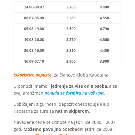
24.06-08.07
3.280
4.480
08.07-05.08
3.360
4.550
05.08-19.08
3.590
4.790
19.08-26.08
3.370
4.560
26.08-16.09
3.310
4.450
16.09-07.10
2.900
3.900
Iskoristite popuste
za članove Kluba Kapetana.
U ponudi imamo i
jedrenje za više od 8 osoba
, a za
ovaj aranžman
ponuda se formira na vaš upit
.
Uobičajeni sigurnosni depozit obezbeđuje Klub
Kapetana za ture sa
našim skiperom
.
Navedene cene se odnose na jedrilice 2000 – 2007
god.
Možemo povoljno
obezbediti jedrilice 2008 –