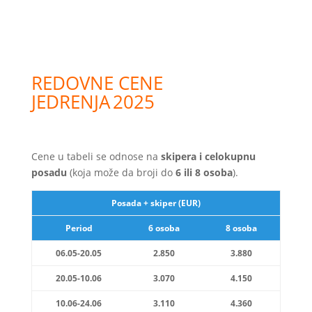
REDOVNE CENE
JEDRENJA
2025
Cene u tabeli se odnose na
skipera i celokupnu
posadu
(koja može da broji do
6 ili 8 osoba
).
Posada + skiper (EUR)
Period
6 osoba
8 osoba
06.05-20.05
2.850
3.880
20.05-10.06
3.070
4.150
10
.06-24.06
3.110
4.360