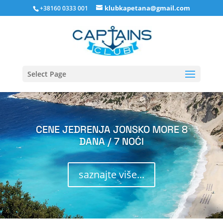
klubkapetana@gmail.com
+38160 0333 001
Select Page
CENE JEDRENJA JONSKO MORE 8
DANA / 7 NOĆI
saznajte više...