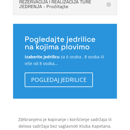
REZERVACIJA I REALIZACIJA TURE
JEDRENJA - Pročitajte
Pogledajte jedrilice
na kojima plovimo
Izaberite jedrilicu
za 6 osoba , 8 osoba ili
više od 8 osoba…
POGLEDAJ JEDRILICE
Z@branjeno je kopiranje i korišćenje sadržaja ili
delova sadržaja bez saglasnoti Kluba Kapetana.