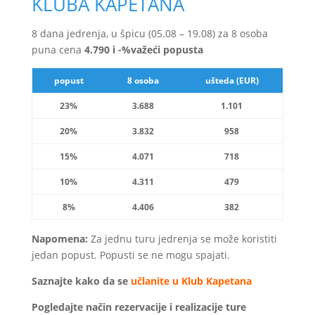
KLUBA KAPETANA
8 dana jedrenja, u špicu (05.08 – 19.08) za 8 osoba
puna cena
4.790 i -%važeći popusta
popust
8 osoba
ušteda (EUR)
23%
3.688
1.101
20%
3.832
958
15%
4.071
718
10%
4.311
479
8%
4.406
382
Napomena:
Za jednu turu jedrenja se može koristiti
jedan popust. Popusti se ne mogu spajati.
Saznajte kako da se
učlanite u Klub Kapet
ana
Pogledajte način rezervacije i realizacije
ture