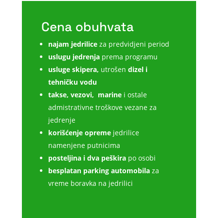
Cena obuhvata
najam jedrilice
za predvidjeni period
uslugu jedrenja
prema programu
usluge skipera,
utrošen
dizel i
tehničku vodu
takse, vezovi, marine
i ostale
admistrativne troškove vezane za
jedrenje
korišćenje opreme
jedrilice
namenjene putnicima
posteljina i dva peškira
po osobi
besplatan parking automobila
za
vreme boravka na jedrilici