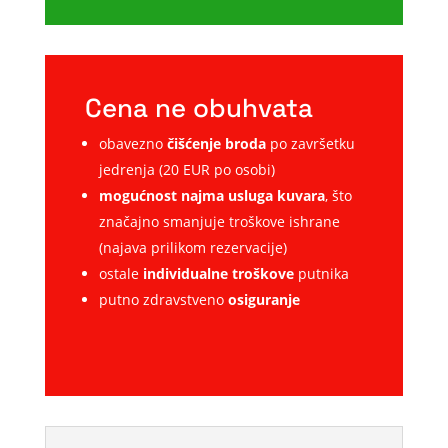
Cena ne obuhvata
obavezno
čišćenje broda
po završetku
jedrenja (20 EUR po osobi)
mogućnost najma usluga kuvara
, što
značajno smanjuje troškove ishrane
(najava prilikom rezervacije)
ostale
individualne troškove
putnika
putno zdravstveno
osiguranje