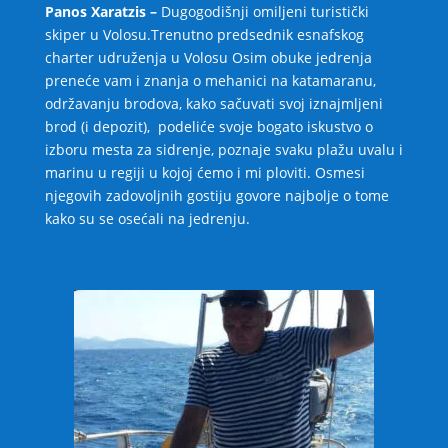
Panos Xaratzis –
Dugogodišnji omiljeni turistički
skiper u Volosu.Trenutno predsednik esnafskog
charter udruženja u Volosu Osim obuke jedrenja
preneće vam i znanja o mehanici na katamaranu,
održavanju brodova, kako sačuvati svoj iznajmljeni
brod (i depozit), podeliće svoje bogato iskustvo o
izboru mesta za sidrenje, poznaje svaku plažu uvalu i
marinu u regiji u kojoj ćemo i mi ploviti. Osmesi
njegovih zadovoljnih gostiju govore najbolje o tome
kako su se osećali na jedrenju.