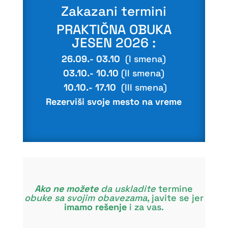
Zakazani termini
PRAKTIČNA OBUKA
JESEN 2026 :
26.09.- 03.10
(I smena)
03.10.- 10.10
(II smena)
10.10.- 17.10
(III smena)
Rezerviši svoje mesto na vreme
Ako ne možete
da uskladite
termine
obuke sa svojim obavezama,
javite se jer
imamo rešenje
i za vas.