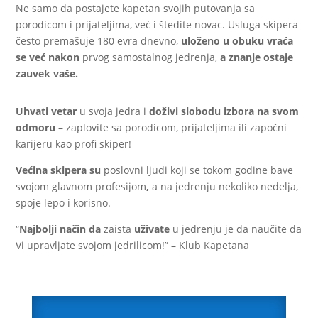
Ne samo da postajete kapetan svojih putovanja sa
porodicom i prijateljima, već i štedite novac. Usluga skipera
često premašuje 180 evra dnevno,
uloženo u obuku vraća
se već nakon
prvog samostalnog jedrenja,
a znanje ostaje
zauvek vaše.
Uhvati vetar
u svoja jedra i
doživi slobodu izbora na svom
odmoru
– zaplovite sa porodicom, prijateljima ili započni
karijeru kao profi skiper!
Većina skipera su
poslovni ljudi koji se tokom godine bave
svojom glavnom profesijom
,
a na jedrenju nekoliko nedelja,
spoje lepo i korisno.
“
Najbolji način
da
zaista
uživate
u jedrenju je da naučite da
Vi upravljate svojom jedrilicom!” – Klub Kapetana