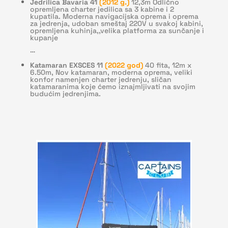
Jedrilica Bavaria 41
(2012 g.)
12,3m Odlično
opremljena charter jedilica sa 3 kabine i 2
kupatila. Moderna navigacijska oprema i oprema
za jedrenja, udoban smeštaj 220V u svakoj kabini,
opremljena kuhinja,,
velika platforma za sunčanje i
kupanje
…
Katamaran EXSCES 11
(2022 god)
40 fita, 12m x
6.50m, Nov katamaran, moderna oprema, veliki
konfor namenjen charter jedrenju, sličan
katamaranima koje ćemo iznajmljivati na svojim
budućim jedrenjima.