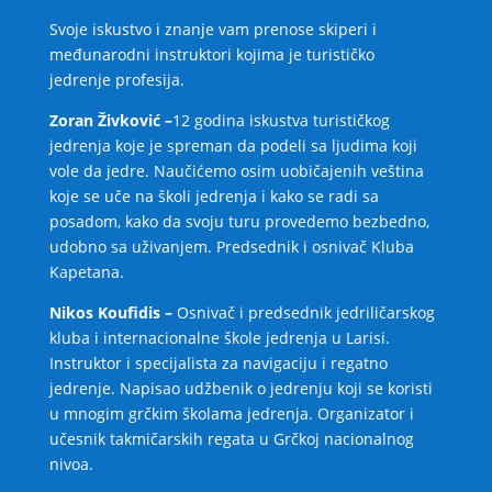
Svoje iskustvo i znanje vam prenose skiperi i
međunarodni instruktori kojima je turističko
jedrenje profesija.
Zoran Živković –
12 godina iskustva turističkog
jedrenja koje je spreman da podeli sa ljudima koji
vole da jedre. Naučićemo osim uobičajenih veština
koje se uče na školi jedrenja i kako se radi sa
posadom, kako da svoju turu provedemo bezbedno,
udobno sa uživanjem. Predsednik i osnivač Kluba
Kapetana.
Nikos Koufidis –
Osnivač i predsednik jedriličarskog
kluba i internacionalne škole jedrenja u Larisi.
Instruktor i specijalista za navigaciju i regatno
jedrenje. Napisao udžbenik o jedrenju koji se koristi
u mnogim grčkim školama jedrenja. Organizator i
učesnik takmičarskih regata u Grčkoj nacionalnog
nivoa.