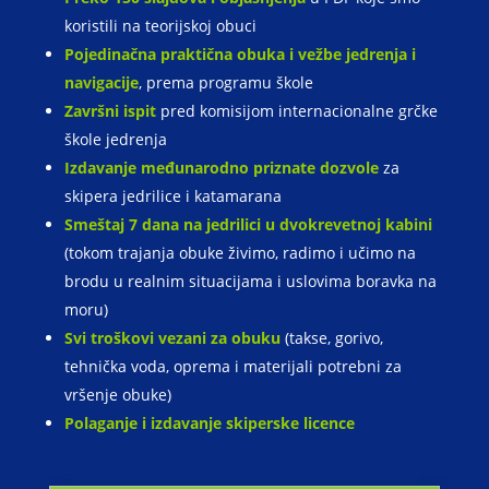
koristili na teorijskoj obuci
Pojedinačna praktična obuka i vežbe jedrenja i
navigacije
, prema programu škole
Završni ispit
pred komisijom internacionalne grčke
škole jedrenja
Izdavanje međunarodno priznate dozvole
za
skipera jedrilice i katamarana
Smeštaj 7 dana na jedrilici
u dvokrevetnoj kabini
(tokom trajanja obuke živimo, radimo i učimo na
brodu u realnim situacijama i uslovima boravka na
moru)
Svi troškovi vezani za obuku
(takse, gorivo,
tehnička voda, oprema i materijali potrebni za
vršenje obuke)
Polaganje i izdavanje skiperske licence