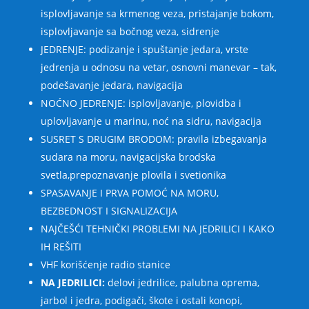
isplovljavanje sa krmenog veza, pristajanje bokom,
isplovljavanje sa bočnog veza, sidrenje
JEDRENJE: podizanje i spuštanje jedara, vrste
jedrenja u odnosu na vetar, osnovni manevar – tak,
podešavanje jedara, navigacija
NOĆNO JEDRENJE: isplovljavanje, plovidba i
uplovljavanje u marinu, noć na sidru, navigacija
SUSRET S DRUGIM BRODOM: pravila izbegavanja
sudara na moru, navigacijska brodska
svetla,prepoznavanje plovila i svetionika
SPASAVANJE I PRVA POMOĆ NA MORU,
BEZBEDNOST I SIGNALIZACIJA
NAJČEŠĆI TEHNIČKI PROBLEMI NA JEDRILICI I KAKO
IH REŠITI
VHF korišćenje radio stanice
NA JEDRILICI:
delovi jedrilice, palubna oprema,
jarbol i jedra, podigači, škote i ostali konopi,