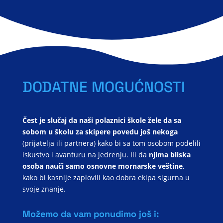
DODATNE MOGUĆNOSTI
Čest je slučaj da naši polaznici škole žele da sa
sobom u školu za skipere povedu još nekoga
(prijatelja ili partnera) kako bi sa tom osobom podelili
iskustvo i avanturu na jedrenju. Ili da
njima bliska
osoba nauči samo osnovne mornarske veštine
,
kako bi kasnije zaplovili kao dobra ekipa sigurna u
svoje znanje.
Možemo da vam ponudimo još i: