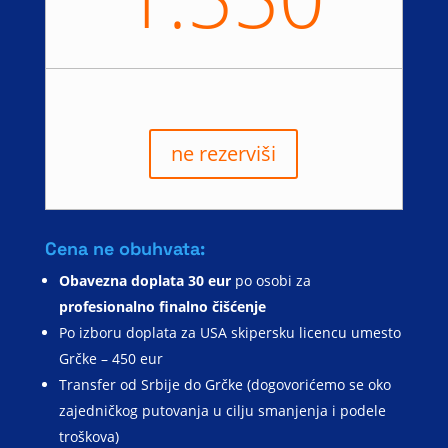
ne rezerviši
Cena ne obuhvata:
Obavezna doplata 30 eur
po osobi za
profesionalno finalno čišćenje
Po izboru doplata za USA skipersku licencu umesto
Grčke – 450 eur
Transfer od Srbije do Grčke (dogovorićemo se oko
zajedničkog putovanja u cilju smanjenja i podele
troškova)