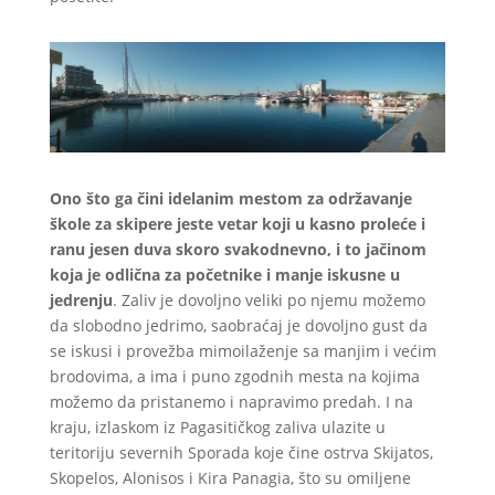
Ono što ga čini idelanim mestom za održavanje
škole za skipere jeste vetar koji u kasno proleće i
ranu jesen duva skoro svakodnevno, i to jačinom
koja je odlična za početnike i manje iskusne u
jedrenju
. Zaliv je dovoljno veliki po njemu možemo
da slobodno jedrimo, saobraćaj je dovoljno gust da
se iskusi i provežba mimoilaženje sa manjim i većim
brodovima, a ima i puno zgodnih mesta na kojima
možemo da pristanemo i napravimo predah. I na
kraju, izlaskom iz Pagasitičkog zaliva ulazite u
teritoriju severnih Sporada koje čine ostrva Skijatos,
Skopelos, Alonisos i Kira Panagia, što su omiljene