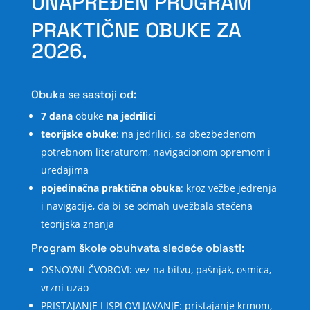
UNAPREĐEN PROGRAM
PRAKTIČNE OBUKE ZA
2026.
Obuka se sastoji od:
7 dana
obuke
na jedrilici
teorijske obuke
: na jedrilici, sa obezbeđenom
potrebnom literaturom, navigacionom opremom i
uređajima
pojedinačna praktična obuka
: kroz vežbe jedrenja
i navigacije, da bi se odmah uvežbala stečena
teorijska znanja
Program škole obuhvata sledeće oblasti:
OSNOVNI ČVOROVI: vez na bitvu, pašnjak, osmica,
vrzni uzao
PRISTAJANJE I ISPLOVLJAVANJE: pristajanje krmom,