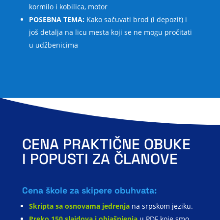
kormilo i kobilica, motor
POSEBNA TEMA:
Kako sačuvati brod (i depozit) i
još detalja na licu mesta koji se ne mogu pročitati
u udžbenicima
CENA PRAKTIČNE OBUKE
I POPUSTI ZA ČLANOVE
Cena škole za skipere obuhvata:
Skripta sa osnovama jedrenja
na srpskom jeziku.
Preko 150 slajdova i objašnjenja
u PDF koje smo