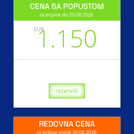
CENA SA POPUSTOM
za prijave do 20.08.2026.
1.150
EUR
rezerviši
REDOVNA CENA
za prijave posle 20.08.2026.