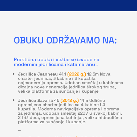
OBUKU ODRŽAVAMO NA:
Praktična obuka i vežbe se izvode na
modernim jedrilicama i katamaranu :
Jedrilica Jeanneau 41.1
(2022 g.)
12.5m Nova
charter jedrilica, 3 kabine i 2 kupatila,
najmodernija oprema. Udoban smeštaj u kabinama
dizajna nove generacije jedrilica širokog trupa,
velika platforma za sunčanje i kupanje
Jedrilica Bavaria 45
(2012 g.)
14m Odlično
opremljena charter jedilica sa 4 kabine i 4
kupatila. Moderna navigacijska oprema i oprema
za jedrenja, udoban smeštaj 220V u svakoj kabini,
2 frižidera, opremljena kuhinja,,
velika hidraulična
platforma za sunčanje i kupanje.
…