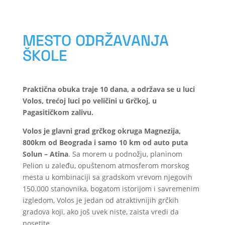
MESTO ODRŽAVANJA
ŠKOLE
Praktična obuka traje 10 dana, a održava se u luci
Volos, trećoj luci po veličini u Grčkoj, u
Pagasitičkom zalivu.
Volos je glavni grad grčkog okruga Magnezija,
800km od Beograda i samo 10 km od auto puta
Solun – Atina
. Sa morem u podnožju, planinom
Pelion u zaleđu, opuštenom atmosferom morskog
mesta u kombinaciji sa gradskom vrevom njegovih
150.000 stanovnika, bogatom istorijom i savremenim
izgledom, Volos je jedan od atraktivnijih grčkih
gradova koji, ako još uvek niste, zaista vredi da
posetite.