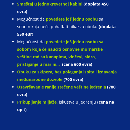
Smeštaj u jednokrevetnoj kabini
(doplata 450
evra)
Mogućnost da
povedete još jednu osobu
sa
sobom koja neće pohađati nikakvu obuku
(doplata
550 eur)
Mogućnost da
povedete još jednu osobu sa
sobom koja će naučiti osnovne mornarske
veštine rad sa kanapima, vinčevi, sidro,
pristajanje u marini…
(cena 600 evra)
Obuku za skipera, bez polaganja ispita i izdavanja
međunarodne dozvole
(700 evra)
Usavršavanje ranije stečene veštine jedrenja
(700
evra)
Prikupljanje miljaže,
iskustva u jedrenju
(cena na
upit)