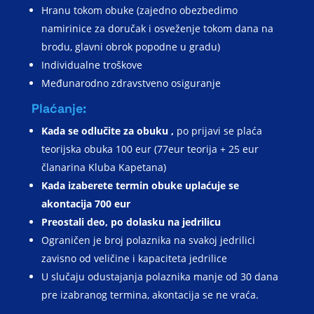
Hranu tokom obuke (zajedno obezbedimo
namirinice za doručak i osveženje tokom dana na
brodu, glavni obrok popodne u gradu)
Individualne troškove
Međunarodno zdravstveno osiguranje
Plaćanje:
Kada se odlučite za obuku ,
po prijavi se plaća
teorijska obuka 100 eur (77eur teorija + 25 eur
članarina Kluba Kapetana)
Kada izaberete termin obuke uplaćuje se
akontacija 700 eur
Preostali deo, po dolasku na jedrilicu
Ograničen je broj polaznika na svakoj jedrilici
zavisno od veličine i kapaciteta jedrilice
U slučaju odustajanja polaznika manje od 30 dana
pre izabranog termina, akontacija se ne vraća.