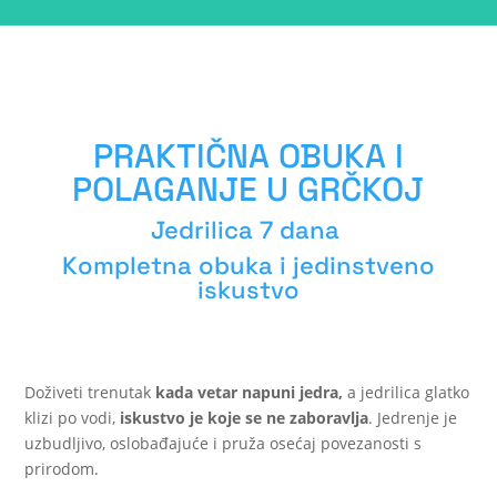
PRAKTIČNA OBUKA I
POLAGANJE U GRČKOJ
Jedrilica 7 dana
Kompletna obuka i jedinstveno
iskustvo
Doživeti trenutak
kada vetar napuni jedra,
a jedrilica glatko
klizi po vodi,
iskustvo je koje se ne zaboravlja
. Jedrenje je
uzbudljivo, oslobađajuće i pruža osećaj povezanosti s
prirodom.