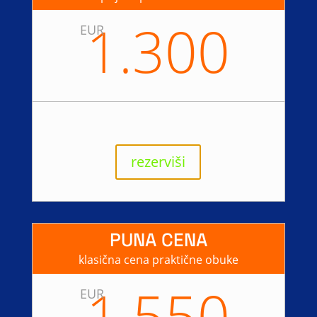
1.300
EUR
rezerviši
PUNA CENA
klasična cena praktične obuke
1.550
EUR