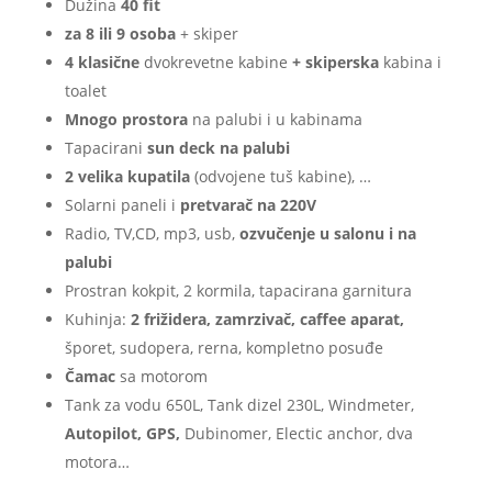
Dužina
40 fit
za 8 ili 9 osoba
+ skiper
4 klasične
dvokrevetne kabine
+ skiperska
kabina i
toalet
Mnogo prostora
na palubi i u kabinama
Tapacirani
sun deck na palubi
2 velika kupatila
(odvojene tuš kabine), …
Solarni paneli i
pretvarač na 220V
Radio, TV,CD, mp3, usb,
ozvučenje u salonu i na
palubi
Prostran kokpit, 2 kormila, tapacirana garnitura
Kuhinja:
2 frižidera, zamrzivač, caffee aparat,
šporet, sudopera, rerna, kompletno posuđe
Čamac
sa motorom
Tank za vodu 650L, Tank dizel 230L, Windmeter,
Autopilot,
GPS,
Dubinomer, Electic anchor, dva
motora…