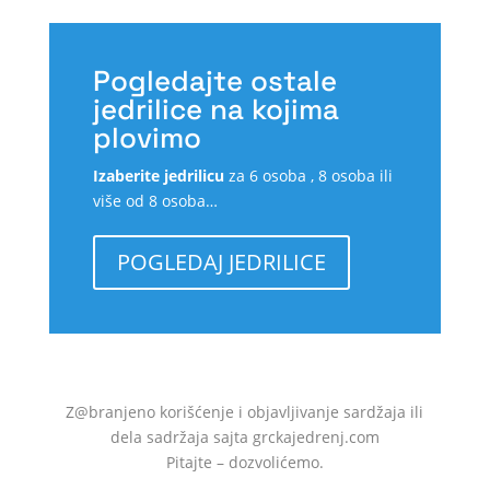
Pogledajte ostale
jedrilice na kojima
plovimo
Izaberite jedrilicu
za 6 osoba , 8 osoba ili
više od 8 osoba…
POGLEDAJ JEDRILICE
Z@branjeno korišćenje i objavljivanje sardžaja ili
dela sadržaja sajta grckajedrenj.com
Pitajte – dozvolićemo.