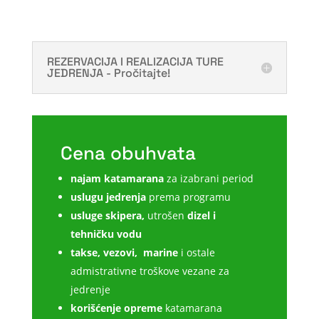
REZERVACIJA I REALIZACIJA TURE
JEDRENJA - Pročitajte!
Cena obuhvata
najam katamarana
za izabrani period
uslugu jedrenja
prema programu
usluge skipera,
utrošen
dizel i
tehničku vodu
takse, vezovi, marine
i ostale
admistrativne troškove vezane za
jedrenje
korišćenje opreme
katamarana