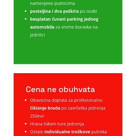
namenjene putnicima
posteljina i dva peškira
po osobi
besplatan čuvani parking jednog
automobila
za vreme boravka na
jedrilici
Cena ne obuhvata
Obavezna doplata za profesionalno
čišćenje broda
po završetku jedrenja
250eur
Hrana tokom ture jedrenja
Ostale
individualne troškove
putnika