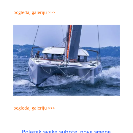
pogledaj galeriju >>>
pogledaj galeriju >>>
Polazak svake subote, nova smena