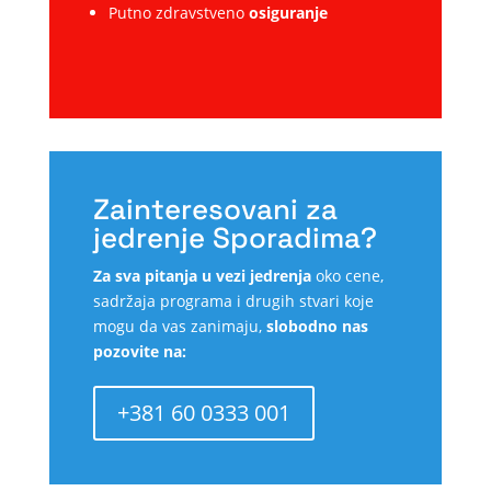
Putno zdravstveno
osiguranje
Zainteresovani za
jedrenje Sporadima?
Za sva pitanja u vezi jedrenja
oko cene,
sadržaja programa i drugih stvari koje
mogu da vas zanimaju,
slobodno nas
pozovite na:
+381 60 0333 001