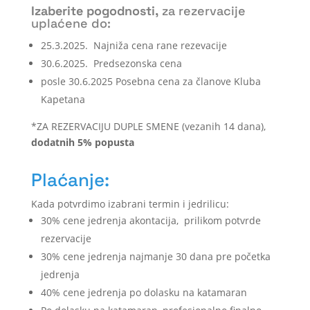
Izaberite pogodnosti,
za rezervacije
uplaćene do:
25.3.2025.
Najniža cena rane rezevacije
30.6.2025.
Predsezonska cena
posle 30.6.2025 Posebna cena za članove Kluba
Kapetana
*ZA REZERVACIJU DUPLE SMENE (vezanih 14 dana),
dodatnih 5% popusta
Plaćanje:
Kada potvrdimo izabrani termin i jedrilicu:
30% cene jedrenja akontacija, prilikom potvrde
rezervacije
30% cene jedrenja najmanje 30 dana pre početka
jedrenja
40% cene jedrenja po dolasku na katamaran