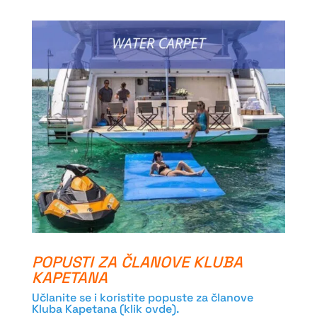
POPUSTI ZA ČLANOVE KLUBA
KAPETANA
Učlanite se i koristite popuste za članove
Kluba Kapetana (klik ovde).