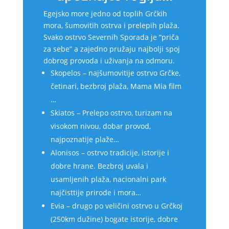
Egejsko more jedno od toplih Grčkih
mora, šumovitih ostrva i prelepih plaža.
Svako ostrvo Severnih Sporada je “priča
za sebe” a zajedno pružaju najbolji spoj
dobrog provoda i uživanja na odmoru.
Skopelos – najšumovitije ostrvo Grčke,
četinari, bezbroj plaža, Mama Mia film
…
Skiatos – Prelepo ostrvo, turizam na
visokom nivou, dobar provod,
najpoznatije plaže…
Alonisos – ostrvo tradicije, istorije i
dobre hrane. Bezbroj uvala i
usamljenih plaža, nacionalni park
najčisttije prirode i mora…
Evia – drugo po veličini ostrvo u Grčkoj
(250km dužine) bogate istorije, dobre