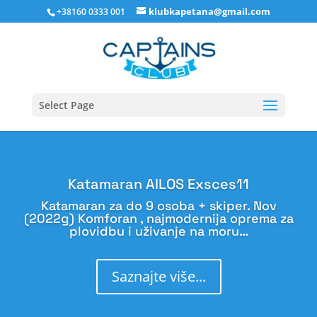
klubkapetana@gmail.com
+38160 0333 001
Select Page
Katamaran AILOS Exsces11
Katamaran za do 9 osoba + skiper. Nov
(2022g) Komforan , najmodernija oprema za
plovidbu i uživanje na moru…
Saznajte više...