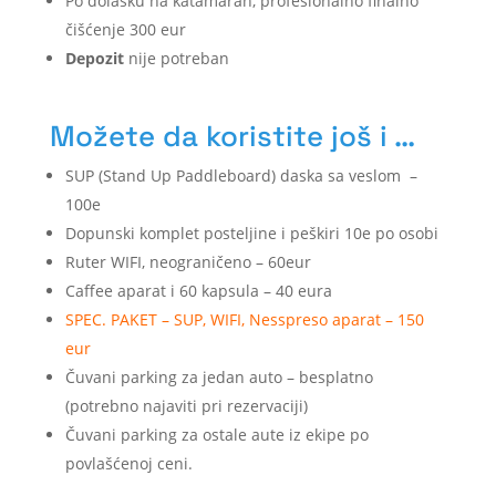
Po dolasku na katamaran, profesionalno finalno
čišćenje 300 eur
Depozit
nije potreban
Možete da koristite još i …
SUP (Stand Up Paddleboard) daska sa veslom –
100e
Dopunski komplet posteljine i peškiri 10e po osobi
Ruter WIFI, neograničeno – 60eur
Caffee aparat i 60 kapsula – 40 eura
SPEC. PAKET – SUP, WIFI, Nesspreso aparat – 150
eur
Čuvani parking za jedan auto – besplatno
(potrebno najaviti pri rezervaciji)
Čuvani parking za ostale aute iz ekipe po
povlašćenoj ceni.