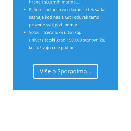
hrane i sigurnih marina…
Pelion – poluostrvo o kome se tek sada
saznaje kod nas a Grci oduvek tamo
provode svoj god. odmor…
Volos – treća luka u Grčkoj,
univerzitetski grad 150.000 stanovnika,
koji uživaju cele godine
Više o Sporadima...